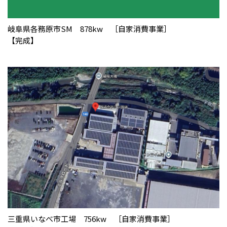
岐阜県各務原市SM 878kw ［自家消費事業］
【完成】
三重県いなべ市工場 756kw ［自家消費事業］